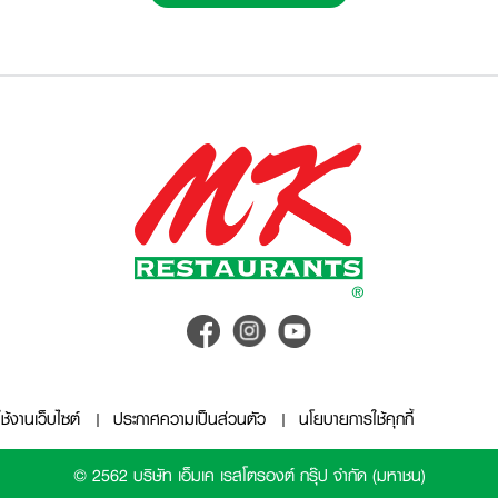
ช้งานเว็บไซต์
ประกาศความเป็นส่วนตัว
นโยบายการใช้คุกกี้
© 2562 บริษัท เอ็มเค เรสโตรองต์ กรุ๊ป จำกัด (มหาชน)