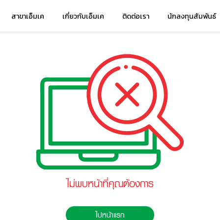
สาขาเอ็มเค
เกี่ยวกับเอ็มเค
ติดต่อเรา
นักลงทุนสัมพันธ์
ไม่พบหน้าที่คุณต้องการ
ไปหน้าแรก