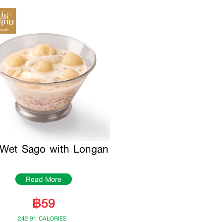
 Wet Sago with Longan
Read More
฿59
242.91 CALORIES