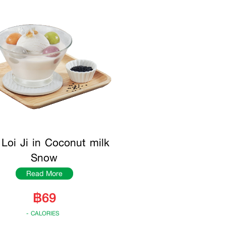
Loi Ji in Coconut milk
Snow
Read More
฿69
- CALORIES