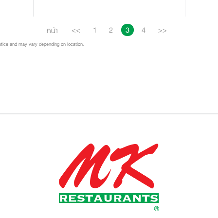
<<
1
2
3
4
>>
หน้า
notice and may vary depending on location.