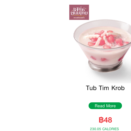
Tub Tim Krob
Read More
฿48
230.05 CALORIES