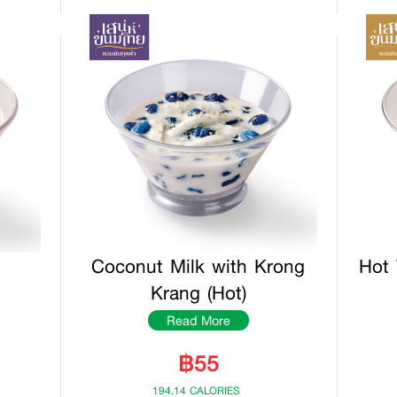
Coconut Milk with Krong
Hot
Krang (Hot)
Read More
฿55
194.14 CALORIES