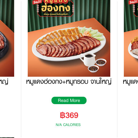
หญ่
หมูแดงฮ่องกง+หมูกรอบ จานใหญ่
หมูแด
Read More
฿369
N/A CALORIES