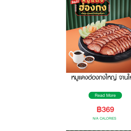
หมูแดงฮ่องกงใหญ่ จานใ
Read More
฿369
N/A CALORIES