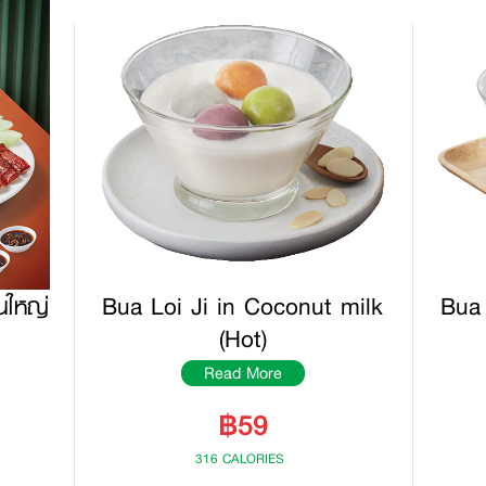
นใหญ่
Bua Loi Ji in Coconut milk
Bua 
(Hot)
Read More
฿59
316 CALORIES