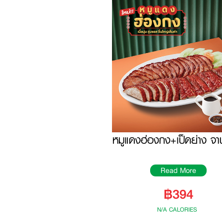
หมูแดงฮ่องกง+เป็ดย่าง จา
Read More
฿394
N/A CALORIES