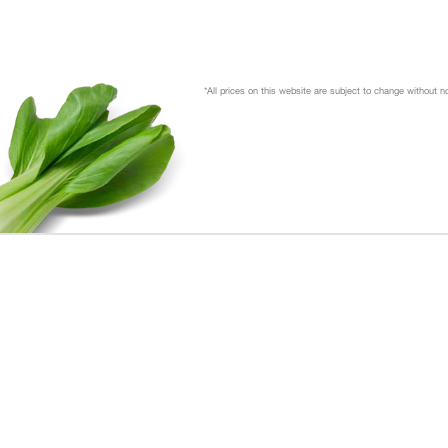
*All prices on this website are subject to change without 